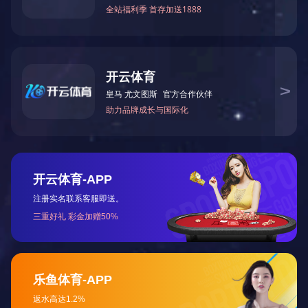
-通过DCMM数据管理能力成熟度
级资质认证
-荣获信息系统建设和服务能力二
-通过CCRC信息安全风险评估二
-通过CCRC信息安全应急处理二
-通过业务连续性管理体系认证
-荣获“创客北京2025”...