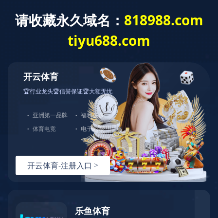
米兰体育
米兰体育