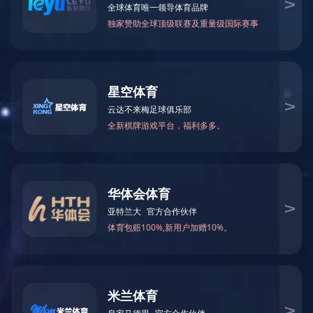

当前您所在的位置：
米兰体育-米兰（中国）官网
>