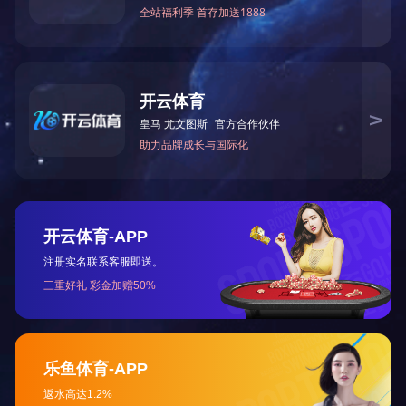
关于我们
产品及服务
解决方案