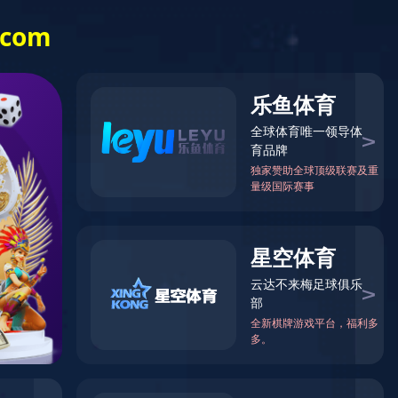
解决方案
新闻与党建
客户与伙伴