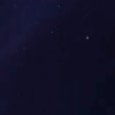
按规模查询
ENQUIRY BY SCALE