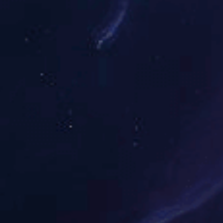
精准人体测温