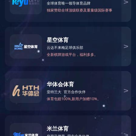

当前您所在的位置：
米兰体育-米兰（中国）官网
>
东方森
2026

近日，
力服务
了
东方森