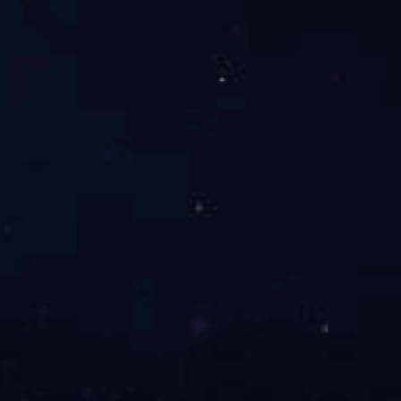
络安全解决方案