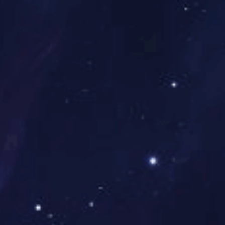
租赁和MA服务