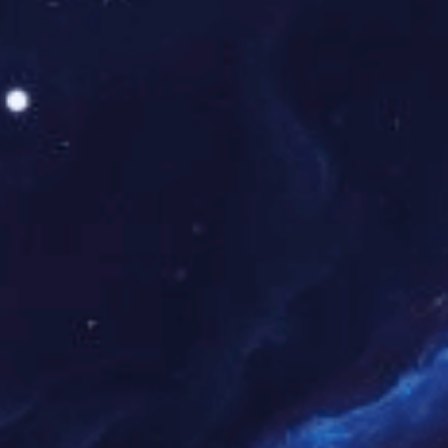
按行业查看
VIEW BY INDUSTRY