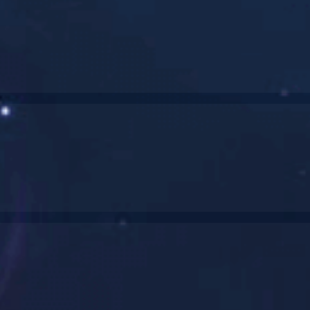
解决方案
按业务查看
ENQUIRY BY BUSINESS