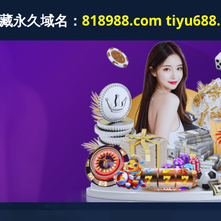
-米兰（中国）官网
关于我们
产品及服务