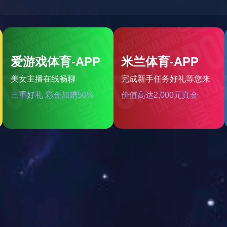
云计算与大数据
技术咨询与外包