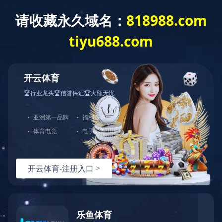
米兰体育
米兰体育