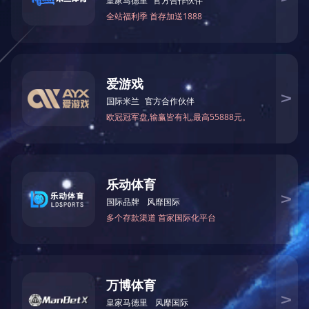
技术及服务
供应链及仓
东方森太供应
理、精益化作
关于我们
产品及服务
解决方案
公司简介
系统集成
按业务查询