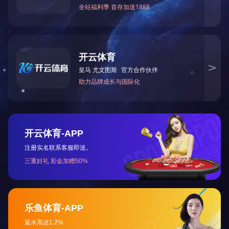
5️⃣
更高安全支持
内置量子特性超高速随机数发生器，密钥生成更
国产化可信根+《可信计算密码支撑平台功能
6️⃣
更高存算一体创新架构支持
全面支持存算一体AI加速卡，单卡算力256 TO
100路以上摄像头实时解析，每路可加载35+
东方森太承诺
从“可用”到“好用”，从“好用”
下一篇
：
东方森太集团出品御风服务器助力云南某电力
上一篇
：
东方森太携手百度助力北京某金融银行机构国