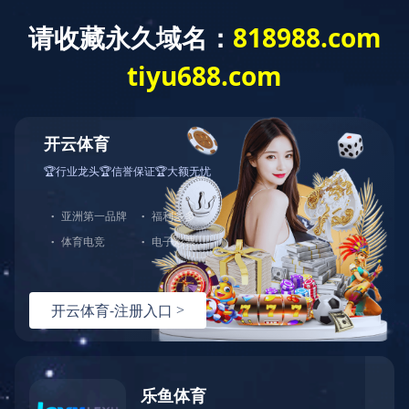
米兰体育
米兰体育