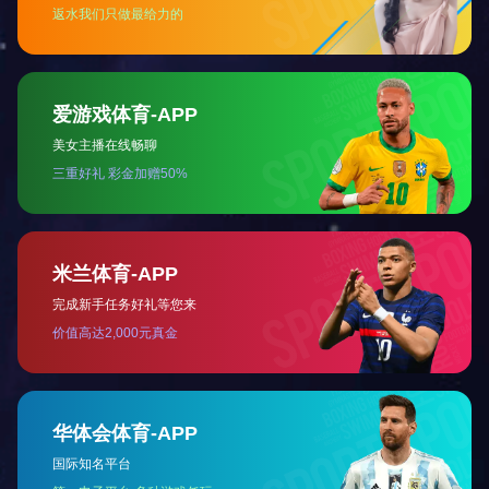
软件集中管理与分发，系统补丁一键更新。IT运维
资。
东方森太：做您数字化转型的坚实底座
此次项目的成功交付，是东方森太集团在
高端服务器
我们深知，对于工程设计行业而言，每一张图纸都承