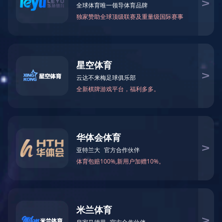

当前您所在的位置：
米兰体育-米兰（中国）官网
>
框
华为交换机
－
园区交换机
－
数据中心交换机
DELL交换机
－
M系列刀片式服务器
－
托管式园区交换机
－
智能托管式交换机
－
数据中心以太网交换机